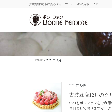
コ
ナ
沖縄県那覇市にあるスイーツ・ケーキの店ボンファン
ン
ビ
テ
ゲ
ン
ー
ツ
シ
に
ョ
移
ン
動
に
移
動
HOME
2025年11月
2025年11月9日
古波蔵店12月の
いつもボンファンをご利用
休日としておりますが、クリス