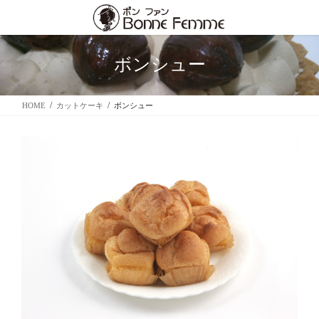
コ
ナ
ン
ビ
テ
ゲ
ン
ー
ボンシュー
ツ
シ
に
ョ
移
ン
HOME
カットケーキ
ボンシュー
動
に
移
動