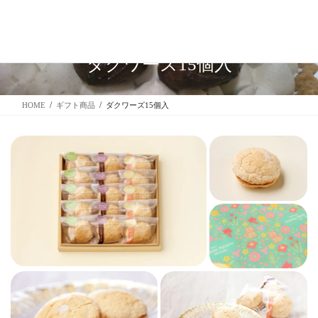
コ
ナ
ン
ビ
テ
ゲ
ン
ー
ダクワーズ15個入
ツ
シ
に
ョ
移
ン
HOME
ギフト商品
ダクワーズ15個入
動
に
移
動